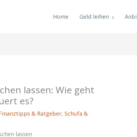
Home
Geld leihen
Anbi
schen lassen: Wie geht
uert es?
Finanztipps & Ratgeber
,
Schufa &