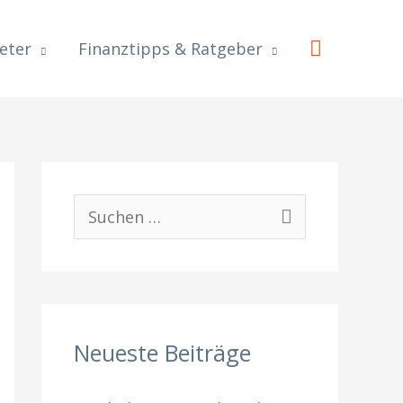
Suchen
eter
Finanztipps & Ratgeber
S
u
c
h
Neueste Beiträge
e
n